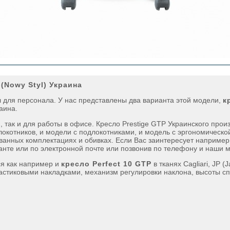
(Nowy Styl) Украина
 для персонала. У нас представлены два варианта этой модели,
к
аина.
 так и для работы в офисе. Кресло Prestige GTP Украинского прои
окотников, и модели с подлокотниками, и модель с эргономической
ванных комплектациях и обивках. Если Вас заинтересует например 
танте или по электронной почте или позвонив по телефону и наши 
ся как например и
кресло Perfect 10 GTP
в тканях Cagliari, JP 
астиковыми накладками, механизм регулировки наклона, высоты сп