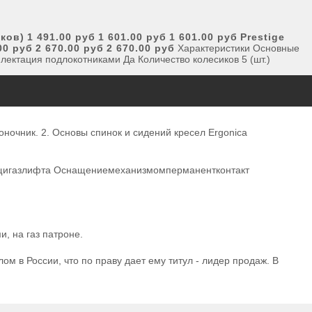
иков)
1
491.00 руб
1
601.00 руб
1 601.00 руб
Prestige
00 руб
2 670.00 руб
2 670.00 руб
Характеристики Основные
ектация подлокотниками Да Количество колесиков 5 (шт.)
очник. 2. Основы спинок и сидений кресел Ergonica
мощигазлифта Оснащениемеханизмомперманентконтакт
и, на газ патроне.
в России, что по праву дает ему титул - лидер продаж. В