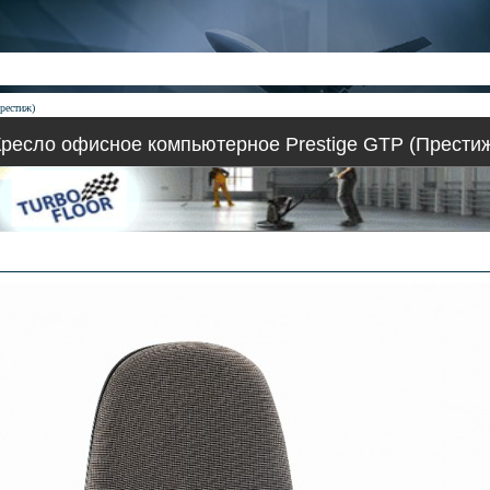
рестиж)
ресло офисное компьютерное Prestige GTP (Прести