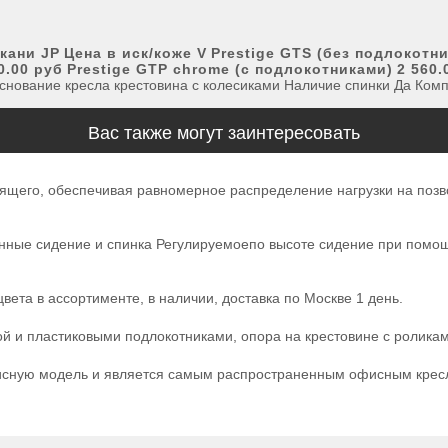
ткани
JP
Цена в иск/коже
V
Prestige GTS (без подлокотн
0.00 руб
Prestige
GTP
chrome (с подлокотниками)
2 560.
снование кресла крестовина с колесиками Наличие спинки Да Компл
Вас также могут заинтересовать
его, обеспечивая равномерное распределение нагрузки на позвон
анные сидение и спинка Регулируемоепо высоте сидение при по
ета в ассортименте, в наличии, доставка по Москве 1 день.
й и пластиковыми подлокотниками, опора на крестовине с роликам
ную модель и является самым распространенным офисным креслом 