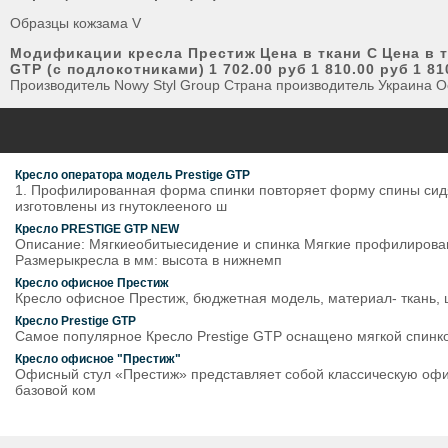
Образцы кожзама V
Модификации кресла Престиж
Цена в ткани С
Цена в 
GTP (с подлокотниками)
1 702.00 руб
1 810.00 руб
1 81
Производитель Nowy Styl Group Страна производитель Украина О
Кресло оператора модель Prestige GTP
1. Профилированная форма спинки повторяет форму спины сидящ
изготовлены из гнутоклееного ш
Кресло PRESTIGE GTP NEW
Описание: Мягкиеобитыесидение и спинка Мягкие профилиров
Размерыкресла в мм: высота в нижнемп
Кресло офисное Престиж
Кресло офисное Престиж, бюджетная модель, материал- ткань, цв
Кресло Prestige GTP
Самое популярное Кресло Prestige GTP оснащено мягкой спинко
Кресло офисное "Престиж"
Офисный стул «Престиж» представляет собой классическую офис
базовой ком