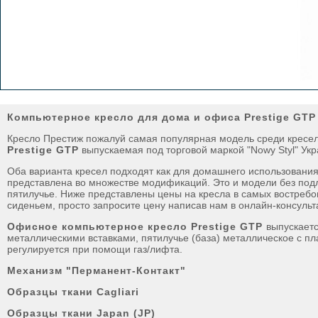
Компьютерное кресло для дома и офиса Prestige GTP 
Кресло Престиж пожалуй самая популярная модель среди кресел
Prestige GTP
выпускаемая под торговой маркой "Nowy Styl" Укр
Оба варианта кресел подходят как для домашнего использования,
представлена во множестве модификаций. Это и модели без подл
пятилучье. Ниже представлены цены на кресла в самых востребо
сиденьем, просто запросите цену написав нам в онлайн-консуль
Офисное компьютерное кресло Prestige GTP
выпускает
металлическими вставками, пятилучье (база) металлическое с пл
регулируется при помощи газ/лифта.
Механизм "Перманент-Контакт"
Образцы ткани Cagliari
Образцы ткани Japan (JP)