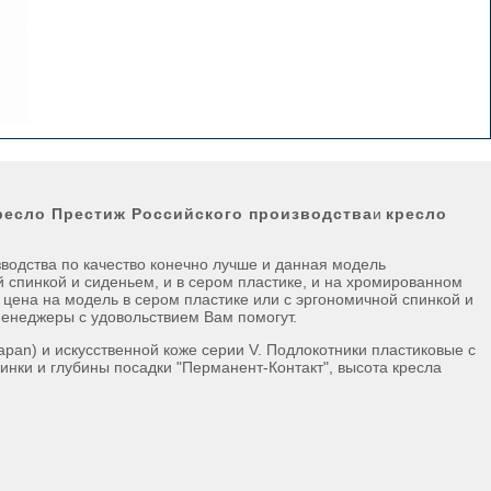
ресло Престиж Российского производства
и
кресло
зводства по качество конечно лучше и данная модель
 спинкой и сиденьем, и в сером пластике, и на хромированном
цена на модель в сером пластике или с эргономичной спинкой и
менеджеры с удовольствием Вам помогут.
(Japan) и искусственной коже серии V. Подлокотники пластиковые с
инки и глубины посадки "Перманент-Контакт", высота кресла