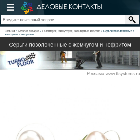
Главная
Каталог товаров
Галантерея, бижутерия, ювелирные изделия
Серьги позолоченные с
жемчугом и нефритом
Серьги позолоченные с жемчугом и нефритом
Реклама www.tfsystems.ru