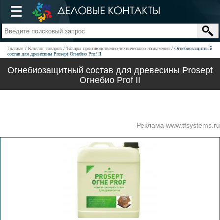
Главная
Каталог товаров
Товары производственно-технического назначения
Огнебиозащитный
состав для древесины Prosept Огнебио Prof II
Огнебиозащитный состав для древесины Prosept
Огнебио Prof II
Реклама www.tfsystems.ru