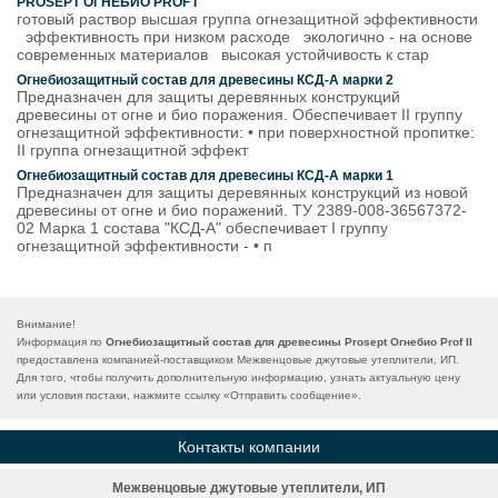
PROSEPT ОГНЕБИО PROF I
готовый раствор высшая группа огнезащитной эффективности
эффективность при низком расходе экологично - на основе
современных материалов высокая устойчивость к стар
Огнебиозащитный состав для древесины КСД-А марки 2
Предназначен для защиты деревянных конструкций
древесины от огне и био поражения. Обеспечивает II группу
огнезащитной эффективности: • при поверхностной пропитке:
II группа огнезащитной эффект
Огнебиозащитный состав для древесины КСД-А марки 1
Предназначен для защиты деревянных конструкций из новой
древесины от огне и био поражений. ТУ 2389-008-36567372-
02 Марка 1 состава "КСД-А" обеспечивает I группу
огнезащитной эффективности - • п
Внимание!
Информация по
Огнебиозащитный состав для древесины Prosept Огнебио Prof II
предоставлена компанией-поставщиком Межвенцовые джутовые утеплители, ИП.
Для того, чтобы получить дополнительную информацию, узнать актуальную цену
или условия постаки, нажмите ссылку «
Отправить сообщение
».
Контакты компании
Межвенцовые джутовые утеплители, ИП