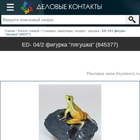
Главная
Каталог товаров
Сувениры, канцтовары, подарки - продажа
ED- 04/2 фигурка
"лягушка" (845377)
ED- 04/2 фигурка "лягушка" (845377)
Реклама www.tfsystems.ru