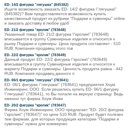
ED- 14/2 фигурка "лягушка" (845382)
Ищете возможность заказать ED- 14/2 фигурка \"лягушка\"
(845382)? Вам предоставляется возможность купить
качественный продукт из рубрики "Подарки и сувениры" online
и заказать доставку в любое удоб
ED- 21/2 фигурка "кролик" (783648)
Указанный товар ED- 21/2 фигурка \"кролик\" (783648)
вписывается в группу Сувенирные изделия и относится к
рынку Подарки и сувениры. Цена продукта составляет - 510
RUB. Компания-продавец этого тов
ED- 22/2 фигурка "кролик" (783649)
Данный продукт ED- 22/2 фигурка \"кролик\" (783649)
вписывается в группу Сувенирные изделия и относится к
маркету Подарки и сувениры. Ценность продукта равна - 442
RUB. Компания-продавец данного п
ED- 06/1 фигурка "лягушка" (783641)
ED- 06/1 фигурка \"лягушка\" (783641) предприятия Хоум
Инжиниринг, ООО. Если решились купить ED- 06/1 фигурку
\"лягушка\" (783641), то Вы попали на верную страницу. Ведь
именно тут фирма Хоум Инжи
ED- 20/2 фигурка "кролик" (783647)
Фирма Хоум Инжиниринг, ООО предлагает "ED- 20/2 фигурка
\"кролик\" (783647)" по цене 510 RUB. Продукт будет полезен
тем фирмам, для которых продукция категории "Подарки и
сувениры" нужна для коммерчес