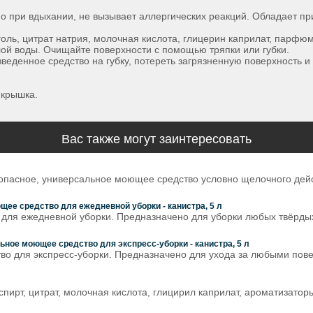
но при вдыхании, не вызывает аллергических реакций. Обладает 
ль, цитрат натрия, молочная кислота, глицерин каприлат, парфюм
лой воды. Очищайте поверхности с помощью тряпки или губки.
веденное средство на губку, потереть загрязненную поверхность и
 крышка.
Вас также могут заинтересовать
зопасное, универсальное моющее средство условно щелочного дейс
е средство для ежедневной уборки - канистра, 5 л
для ежедневной уборки. Предназначено для уборки любых твёрды
е моющее средство для экспресс-уборки - канистра, 5 л
 для экспресс-уборки. Предназначено для ухода за любыми повер
пирт, цитрат, молочная кислота, глицирил каприлат, ароматизатор