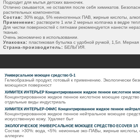
Подходит для мытья детских ванночек.
Отлично смывается, не оставляя после себя химикатов. Безопас
растительных компонентов.
Состав:
30% вода, 5% неиногенных ПАВ, жирные кислоты, алкого
Применение:
растворите 1 или 2 мерных колпачка в ведре теп
Для чистки поверхностей с пятнами рекомендуется нанести нераз
тканью.
Очень экономично в использовании.
Упаковка:
пластиковая бутылка с удобной ручкой, 1,5л. Мерная
Страна-производитель:
БЕЛЬГИЯ.
Универсальное моющее средство G-1
Гелеобразный продукт, готовый к применению. Экологически бе
моющихся поверхност
ХИМИТЕК ИНТЕРЬЕР Концентрированное жидкое пенное кислотное моюще
Концентрированное жидкое пенное кислотное моющее средство 
отдельные виды индустриаль
ХИМИТЕК ИНТЕРЬЕР-ОФИС Концентрированное жидкое пенное нейтрально
Концентрированное жидкое пенное нейтральное моющее средство
искусственную кожу. Удаляет быт
ЭКОЛОГИЧЕСКОЕ УНИВЕРСАЛЬНОЕ МОЮЩЕЕ СРЕДСТВО ECOVER 1Л
Состав: >30%: вода, <5%: неионные эко-ПАВы, жирные кислоты, с
аллергич