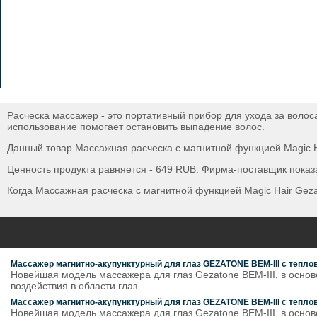
Расческа массажер - это портативный прибор для ухода за волос
использование помогает остановить выпадение волос.
Данный товар Массажная расческа с магнитной функцией Magic H
Ценность продукта равняется - 649 RUB. Фирма-поставщик показа
Когда Массажная расческа с магнитной функцией Magic Hair Geza
Массажер магнитно-акупунктурный для глаз GEZATONE BEM-III с тепло
Новейшая модель массажера для глаз Gezatone BEM-III, в основ
воздействия в области глаз
Массажер магнитно-акупунктурный для глаз GEZATONE BEM-III с тепло
Новейшая модель массажера для глаз Gezatone BEM-III, в основ