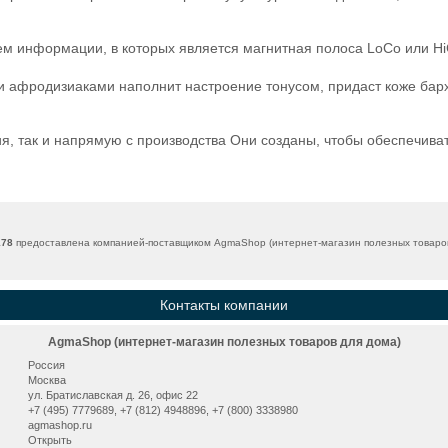
ем информации, в которых является магнитная полоса LoCo или Hi
афродизиаками наполнит настроение тонусом, придаст коже барха
я, так и напрямую с производства Они созданы, чтобы обеспечиват
178
предоставлена компанией-поставщиком AgmaShop (интернет-магазин полезных товаров 
Контакты компании
AgmaShop (интернет-магазин полезных товаров для дома)
Россия
Москва
ул. Братиславская д. 26, офис 22
+7 (495) 7779689, +7 (812) 4948896, +7 (800) 3338980
agmashop.ru
Открыть