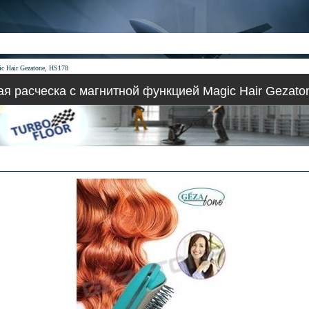
c Hair Gezatone, HS178
я расческа с магнитной функцией Magic Hair Gezato