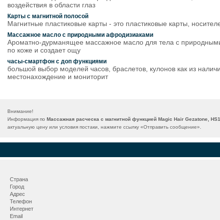
воздействия в области глаз
Карты с магнитной полосой
Магнитные пластиковые карты - это пластиковые карты, носител
Массажное масло с природными афродизиаками
Ароматно-дурманящее массажное масло для тела с природными 
по коже и создает ощу
часы-смартфон с доп функциями
большой выбор моделей часов, браслетов, кулонов как из наличи
местонахождение и мониторит
Внимание!
Информация по
Массажная расческа с магнитной функцией Magic Hair Gezatone, HS
актуальную цену или условия постаки, нажмите ссылку «
Отправить сообщение
».
Страна
Город
Адрес
Телефон
Интернет
Email