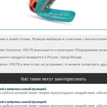
ами и кожей головы. Функция вибрации в сочетании с магнитотерап
air Gezatone, HS178 вписывается в категорию Оборудование космет
нного продукта базируется в России, город Москва.
tone, HS178 в чем-то вас не устраивает, то можете посмотреть дру
Вас также могут заинтересовать
вой и вибромассажной функцией
е работы которой лежит теория акупунктурного воздействия, обес
вой и вибромассажной функцией
е работы которой лежит теория акупунктурного воздействия, обес