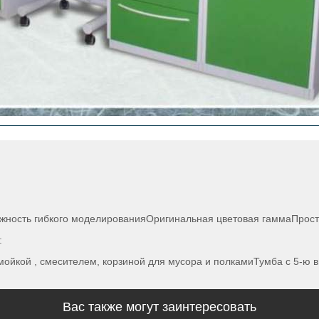
ожность гибкого моделированияОригинальная цветовая гаммаПрос
:
 мойкой , смесителем, корзиной для мусора и полкамиТумба с 5-ю
Вас также могут заинтересовать