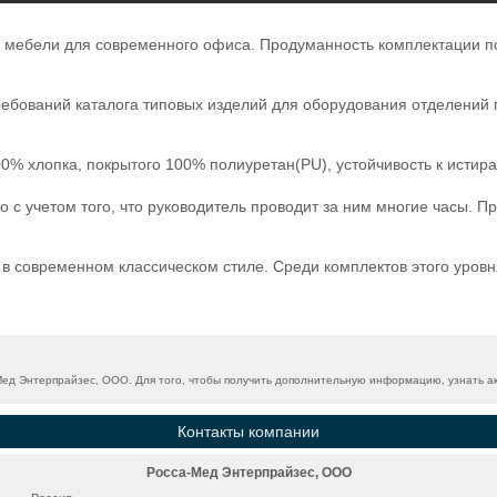
й мебели для современного офиса. Продуманность комплектации п
ребований каталога типовых изделий для оборудования отделений 
0% хлопка, покрытого 100% полиуретан(PU), устойчивость к истир
с учетом того, что руководитель проводит за ним многие часы. Пр
 современном классическом стиле. Среди комплектов этого уровня
д Энтерпрайзес, ООО. Для того, чтобы получить дополнительную информацию, узнать акт
Контакты компании
Росса-Мед Энтерпрайзес, ООО