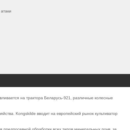
 атаки
авливается на трактора Беларусь-921, различные колесные
йства. Kongskilde вводит на европейский рынок культиватор
я предпосевной обработки всех типов минеральных почв, за