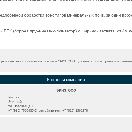
едпосевной обработки всех типов минеральных почв, за один прох
ии БПК (борона пружинная-культиватор) с шириной захвата от 4м
предоставлена компанией-поставщиком ЭРИЗ, ООО. Для того, чтобы получить дополнитель
Контакты компании
ЭРИЗ, ООО
Россия
Элитный
ул. Полевая, д. 1
+7 (913) 7533835 Отдел сбыта тел.: +7 (923) 1395279