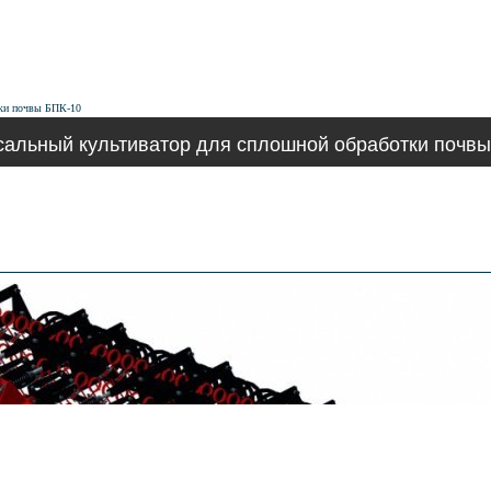
тки почвы БПК-10
сальный культиватор для сплошной обработки почвы