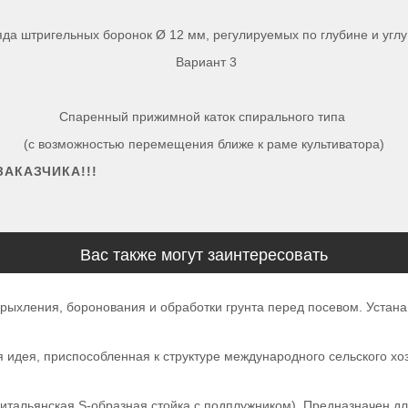
яда штригельных боронок Ø 12 мм, регулируемых по глубине и углу
Вариант 3
Спаренный прижимной каток спирального типа
(с возможностью перемещения ближе к раме культиватора)
АКАЗЧИКА!!!
Вас также могут заинтересовать
 рыхления, боронования и обработки грунта перед посевом. Устан
дея, приспособленная к структуре международного сельского хозя
итальянская S-образная стойка с подплужником). Предназначен дл