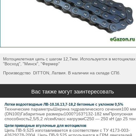
Мотоциклетная цепь с шагом 12,7мм. Используется в мотоциклах
"Восход", "Минск", "Фермер"
Производство DITTON, Латвия. В наличии на складе СПб.
Вас также могут заинтересовать
Лотки водоотводные ЛВ-10.16.13,7-18,2 бетонные с уклоном 0,5%
Технические параметрыШирина гидравлического сечения100 мм
(DN100)Габаритные размеры1000?163?132-182 ммПропускная
способность2,5/5,2 л/секКласс нагрузкиC250 — 250 кН (до 25 тон
Цепи приводные втулочные для мотоциклов
Цепь ПВ-9,525 изготавливается в соответствии с ТУ 4173-003-
42629278-2004. Цепь ПВ-9,525 используется в ГРМ двигателей