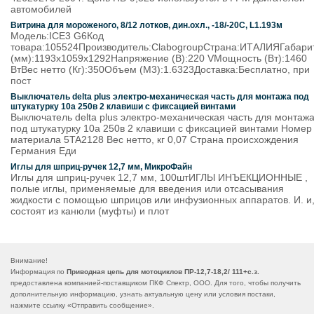
автомобилей
Витрина для мороженого, 8/12 лотков, дин.охл., -18/-20С, L1.193м
Модель:ICE3 G6Код
товара:105524Производитель:ClabogroupСтрана:ИТАЛИЯГабари
(мм):1193x1059x1292Напряжение (В):220 VМощность (Вт):1460
ВтВес нетто (Кг):350Объем (М3):1.6323Доставка:Бесплатно, при
пост
Выключатель delta plus электро-механическая часть для монтажа под
штукатурку 10а 250в 2 клавиши с фиксацией винтами
Выключатель delta plus электро-механическая часть для монтаж
под штукатурку 10а 250в 2 клавиши с фиксацией винтами Номер
материала 5TA2128 Вес нетто, кг 0,07 Страна происхождения
Германия Еди
Иглы для шприц-ручек 12,7 мм, МикроФайн
Иглы для шприц-ручек 12,7 мм, 100штИГЛЫ ИНЪЕКЦИОННЫЕ ,
полые иглы, применяемые для введения или отсасывания
жидкости с помощью шприцов или инфузионных аппаратов. И. и
состоят из канюли (муфты) и плот
Внимание!
Информация по
Приводная цепь для мотоциклов ПР-12,7-18,2/ 111+с.з.
предоставлена компанией-поставщиком ПКФ Спектр, ООО. Для того, чтобы получить
дополнительную информацию, узнать актуальную цену или условия постаки,
нажмите ссылку «
Отправить сообщение
».