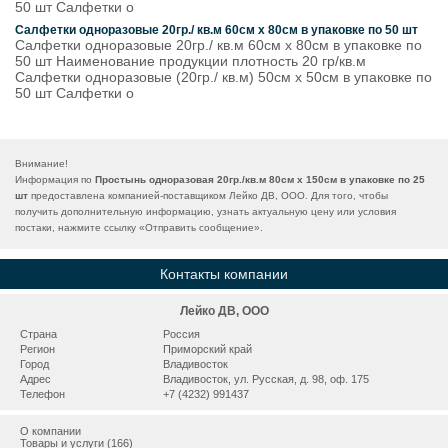
50 шт Салфетки о
Салфетки одноразовые 20гр./ кв.м 60см х 80см в упаковке по 50 шт
Салфетки одноразовые 20гр./ кв.м 60см х 80см в упаковке по
50 шт Наименование продукции плотность 20 гр/кв.м
Салфетки одноразовые (20гр./ кв.м) 50см х 50см в упаковке по
50 шт Салфетки о
Внимание!
Информация по
Простынь одноразовая 20гр./кв.м 80см х 150см в упаковке по 25
шт
предоставлена компанией-поставщиком Лейко ДВ, ООО. Для того, чтобы
получить дополнительную информацию, узнать актуальную цену или условия
постаки, нажмите ссылку «
Отправить сообщение
».
Контакты компании
Лейко ДВ, ООО
Страна
Россия
Регион
Приморский край
Город
Владивосток
Адрес
Владивосток, ул. Русская, д. 98, оф. 175
Телефон
+7 (4232) 991437
О компании
Товары и услуги (166)