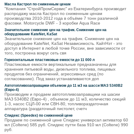
Масла Кастрол по сниженным ценам
"Компания "СтройПромСервис" из Екатеринбурга производит
распродажу масла Кастрол по сниженным ценам
производства 2010-2012 года в объёме 7 тонн различной
фасовки. Motorcycle DWF - 3 коробки Aqua Race
Значительное снижение цен на трафик. Снижение цен на
оборудование KateNet, KaSat
Значительное снижение цен на трафик. Снижение цен на
оборудование KateNet, KaSat Независимость. КайтНэт - это
доступ в Интернет в любой точке России, вне зависимости от
того, построена вокруг сеть свя
Горизонтальные пластиковые емкости до 11 000 л
Пластиковые емкости вертикальные предназначены для
хранения питьевой воды, дизельного топлива, пищевых
продуктов без ограничений, агрессивных сред (по
согласованию). Под заказ устанавливаются доп
Автотопливозаправщики объемом до 11 м3 на шасси МАЗ 5340В2
(Евро-4)
Производим и продаем автотопливозаправщики на шасии
МАЗ 5340В2 (Евро-4) , объемом до 11 м3, количество секций
1-3, насос СЦЛ-00 или СВН-80, топливораздаточная
аппаратура (раздаточный пистолет, счетч
Спидекс (Speedex) по сниженной цене
Продаем по сниженной цене Спидекс универсал активатор 60
мл (Coltene) 585 руб. Спидекс путти база 910 мл (Coltene) 990
руб.