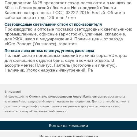
Предприятие №28 предлагает сахар-песок оптом в мешках по
50 кг в Ленинградской области и Новгородской области.
Качество сахара-песка: ГОСТ 33222-2015. Белый. Объем в
собственности от до 136 тонн / еже
Светодиодные светильники оптом от производителя
Производство и оптовые поставки светодиодных светильников:
промышленные, офисные (армстронг), уличные, складские,
для ЖКХ, школ и медучреждений. Прямые цены от завода
«Юго-Запад» (Ульяновск), гарантия
Погонаж липа оптом: плинтус, уголок, раскладка
Полный спектр погонажных изделий из липы сорта «Экстра»
для финишной отделки бань, саун и комнат отдыха. В
ассортименте: Плинтус, Галтель (потолочный плинтус),
Наличник, Уголок наружный/внутренний, Ра
Внимание!
Информация по
Очиститель микроволновки Angry Mama оптом
предоставлена
компанией-поставщиком Интернет магазин trendoptom.ru. Для того, чтобы получить
дополнительную информацию, узнать актуальную цену или условия постаки,
нажмите ссылку «
Отправить сообщение
».
Контакты компании
Интернет магазин trendoptom.ru