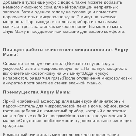
добавьте в туловище уксус с водой, также можете добавить
немного лимонного сока для нейтрализации неприятных
запахов. Затем оденьте голову на туловище и поместите
пароочиститель в микроволновку на 7 минут на высокую
мощность. Пар выходит из головы прибора и тем самым
смягчает грязь на стенках микроволновки. Вы можете мыть
Злую Маму в посудомоечной машине для вашего комфорта.
Принцип работы очистителя микроволновок Angry
Mama:
Снимаете «голову» очистителя;Вливаете внутрь воду с
уксусом;Ставите в микроволновую печь;На полную мощность
включаете микроволновку на 5-7 минут;Вода и уксус
испаряются, размягчая грязь;После отключения микроволновки
аккуратно протираете ее стенки влажной тканью.
Преимущества Angry Mama:
Яркий и забавный аксессуар для вашей кухниМиниатюрный
пароочиститель для микроволновой печи в доме, офисе, кафе,
гостинницеЛегкий и компактный прибор, который с легкостью
можно брать с собой в поездкиМожно мыть в посудомоечной
машинеОтсутствие необходимости в дополнительных чистящих
средствах.
Компактный очиститель микроволновок для поддержания