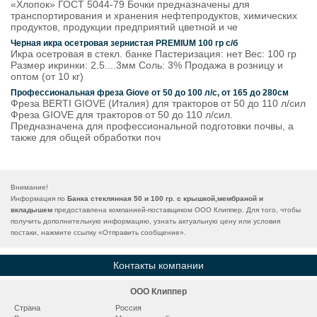
«Хлопок» ГОСТ 5044-79 Бочки предназначены для
транспортирования и хранения нефтепродуктов, химических
продуктов, продукции предприятий цветной и че
Черная икра осетровая зернистая PREMIUM 100 гр с/б
Икра осетровая в стекл. банке Пастеризация: нет Вес: 100 гр
Размер икринки: 2.5....3мм Соль: 3% Продажа в розницу и
оптом (от 10 кг)
Профессиональная фреза Giove от 50 до 100 л/с, от 165 до 280см
Фреза BERTI GIOVE (Италия) для тракторов от 50 до 110 л/сил
Фреза GIOVE для тракторов от 50 до 110 л/сил.
Предназначена для профессиональной подготовки почвы, а
также для общей обработки поч
Внимание!
Информация по
Банка стеклянная 50 и 100 гр. с крышкой,мембраной и
вкладышем
предоставлена компанией-поставщиком ООО Клиппер. Для того, чтобы
получить дополнительную информацию, узнать актуальную цену или условия
постаки, нажмите ссылку «
Отправить сообщение
».
Контакты компании
ООО Клиппер
Страна
Россия