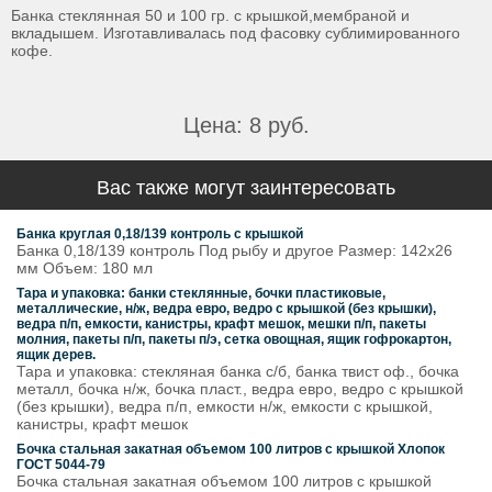
Банка стеклянная 50 и 100 гр. с крышкой,мембраной и
вкладышем. Изготавливалась под фасовку сублимированного
кофе.
Цена: 8 руб.
Вас также могут заинтересовать
Банка круглая 0,18/139 контроль с крышкой
Банка 0,18/139 контроль Под рыбу и другое Размер: 142x26
мм Объем: 180 мл
Тара и упаковка: банки стеклянные, бочки пластиковые,
металлические, н/ж, ведра евро, ведро с крышкой (без крышки),
ведра п/п, емкости, канистры, крафт мешок, мешки п/п, пакеты
молния, пакеты п/п, пакеты п/э, сетка овощная, ящик гофрокартон,
ящик дерев.
Тара и упаковка: стекляная банка с/б, банка твист оф., бочка
металл, бочка н/ж, бочка пласт., ведра евро, ведро с крышкой
(без крышки), ведра п/п, емкости н/ж, емкости с крышкой,
канистры, крафт мешок
Бочка стальная закатная объемом 100 литров с крышкой Хлопок
ГОСТ 5044-79
Бочка стальная закатная объемом 100 литров с крышкой