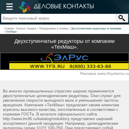
Главная
Каталог товаров
Оборудование и техника
Двухступенчатые редукторы от компании
«ТехМаш».
Двухступенчатые редукторы от компании
«ТехМаш».
Реклама www.tfsystems.ru
Во многих промышленных отраслях широко применяются
двухступенчатые цилиндрические редукторы. Они служат для
увеличения скорости выходного вала и уменьшения частоты
вращения. Компания «ТехМаш» предлагает своим клиентам
агрегаты высокого качества, изготовленные в соответствии с
нормами ГОСТа. В каталоге официального сайта
http://www.tm36.ru/katalog/reduktory представлен широкий
ассортимент данной продукции. Например, цилиндрические
редукторы серии 1Ц2У 100-250. Они представляют собой