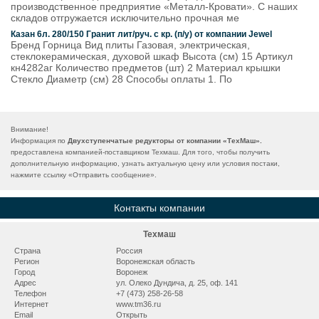
производственное предприятие «Металл-Кровати». С наших
складов отгружается исключительно прочная ме
Казан 6л. 280/150 Гранит лит/руч. с кр. (п/у) от компании Jewel
Бренд Горница Вид плиты Газовая, электрическая,
стеклокерамическая, духовой шкаф Высота (см) 15 Артикул
кн4282аг Количество предметов (шт) 2 Материал крышки
Стекло Диаметр (см) 28 Способы оплаты 1. По
Внимание!
Информация по
Двухступенчатые редукторы от компании «ТехМаш».
предоставлена компанией-поставщиком Техмаш. Для того, чтобы получить
дополнительную информацию, узнать актуальную цену или условия постаки,
нажмите ссылку «
Отправить сообщение
».
Контакты компании
Техмаш
Страна
Россия
Регион
Воронежская область
Город
Воронеж
Адрес
ул. Олеко Дундича, д. 25, оф. 141
Телефон
+7 (473) 258-26-58
Интернет
www.tm36.ru
Email
Открыть