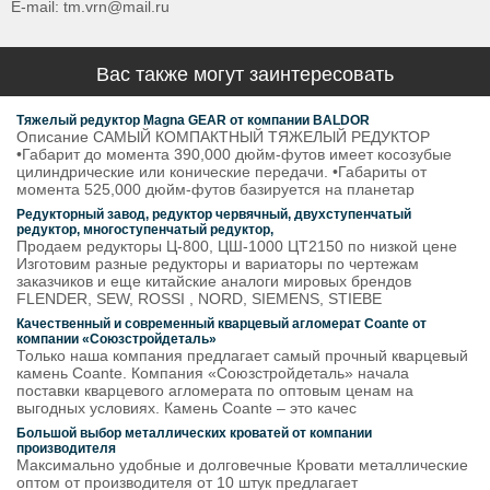
E-mail: tm.vrn@mail.ru
Вас также могут заинтересовать
Тяжелый редуктор Magna GEAR от компании BALDOR
Описание САМЫЙ КОМПАКТНЫЙ ТЯЖЕЛЫЙ РЕДУКТОР
•Габарит до момента 390,000 дюйм-футов имеет косозубые
цилиндрические или конические передачи. •Габариты от
момента 525,000 дюйм-футов базируется на планетар
Редукторный завод, редуктор червячный, двухступенчатый
редуктор, многоступенчатый редуктор,
Продаем редукторы Ц-800, ЦШ-1000 ЦТ2150 по низкой цене
Изготовим разные редукторы и вариаторы по чертежам
заказчиков и еще китайские аналоги мировых брендов
FLENDER, SEW, ROSSI , NORD, SIEMENS, STIEBE
Качественный и современный кварцевый агломерат Coante от
компании «Союзстройдеталь»
Только наша компания предлагает самый прочный кварцевый
камень Coante. Компания «Союзстройдеталь» начала
поставки кварцевого агломерата по оптовым ценам на
выгодных условиях. Камень Coante – это качес
Большой выбор металлических кроватей от компании
производителя
Максимально удобные и долговечные Кровати металлические
оптом от производителя от 10 штук предлагает