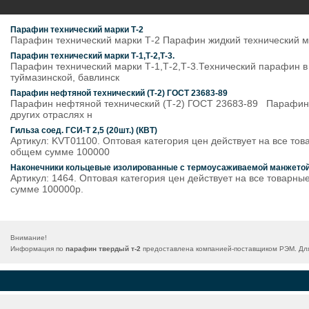
Парафин технический марки Т-2
Парафин технический марки Т-2 Парафин жидкий технический ма
Парафин технический марки Т-1,Т-2,Т-3.
Парафин технический марки Т-1,Т-2,Т-3.Технический парафин в
туймазинской, бавлинск
Парафин нефтяной технический (Т-2) ГОСТ 23683-89
Парафин нефтяной технический (Т-2) ГОСТ 23683-89 Парафин Т
других отраслях н
Гильза соед. ГСИ-Т 2,5 (20шт.) (КВТ)
Артикул: KVT01100. Оптовая категория цен действует на все тов
общем сумме 100000
Наконечники кольцевые изолированные с термоусаживаемой манжетой 
Артикул: 1464. Оптовая категория цен действует на все товарны
сумме 100000р.
Внимание!
Информация по
парафин твердый т-2
предоставлена компанией-поставщиком РЭМ. Для 