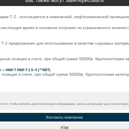
Вас также могут заинтересовать
рки Т-2 - используется в химической, нефтехимической промышлен
 настоящее время в основном получают из ограниченного количест
-2 предназначен для использования в качестве сырьевых матери
арные позиции в счете, при общей сумме 50000р. Крупнооптовая ка
— НКИ-Т НКИ-Т 2.5–5 (™КВТ)
е позиции в счете, при общей сумме 50000р. Крупнооптовая катего
того, чтобы получить дополнительную информацию, узнать актуальную цену или условия 
Контакты компании
РЭМ