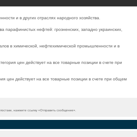
ности и в других отраслях народного хозяйства.
ва парафинистых нефтей: грозненских, западно украинских,
алов в химической, нефтехимической промышленности и в
тегория цен действует на все товарные позиции в счете при
рия цен действует на все товарные позиции в счете при общем
постаки, нажмите ссылку «
Отправить сообщение
».