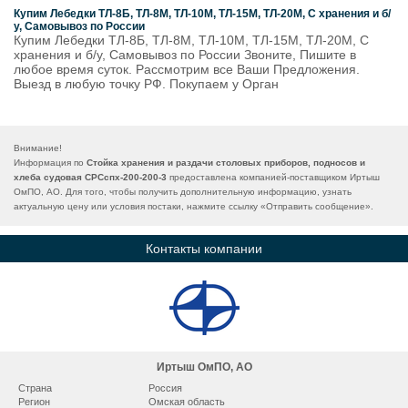
Купим Лебедки ТЛ-8Б, ТЛ-8М, ТЛ-10М, ТЛ-15М, ТЛ-20М, С хранения и б/
у, Самовывоз по России
Купим Лебедки ТЛ-8Б, ТЛ-8М, ТЛ-10М, ТЛ-15М, ТЛ-20М, С
хранения и б/у, Самовывоз по России Звоните, Пишите в
любое время суток. Рассмотрим все Ваши Предложения.
Выезд в любую точку РФ. Покупаем у Орган
Внимание!
Информация по
Стойка хранения и раздачи столовых приборов, подносов и
хлеба судовая СРСспх-200-200-3
предоставлена компанией-поставщиком Иртыш
ОмПО, АО. Для того, чтобы получить дополнительную информацию, узнать
актуальную цену или условия постаки, нажмите ссылку «
Отправить сообщение
».
Контакты компании
Иртыш ОмПО, АО
Страна
Россия
Регион
Омская область