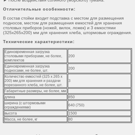
► После воздействия соляного (морского) тумана.
Отличительные особенности:
В состав стойки входит подставка с местом для размещения
подносов, местом для размещения емкостей для хранения
столовых приборов (ножей, вилок, ложек) и 3 емкостями
(325x265x200) мм для хранения хлеба, штормовые ограждения.
Технические характеристики:
Единовременная загрузка
столовыми приборами, не более,
200
комплектов
Единовременная загрузка
200
подносами, не более, шт.
Количество емкостей (325 х 265 х
200) мм для хранения и раздачи
3
порезанного хлеба, не более, шт.
Габаритные размеры, не более, мм
длина
850
ширина (с штормовыми
640 (750)
ограждениями)
высота
1500
Масса, не более, кг
80