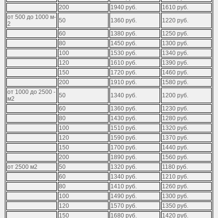
200
1­­­9­4­0­­­ ­­­р­­­у­­­б­­­.­­­
1­­­6­1­0­­­­­­­ ­­­­­­­р­­­­­­­у­­­­­­­б­­­­­­­.­­­­­­­
о­­­т­­­ ­­­5­­­0­­­0­­­ ­­­д­­­о­­­ ­­­1­­­0­­­0­­­0­­­ ­­­м­­­
50
1­­­3­­­6­­­0­­­ ­­­р­­­у­­­б­­­.­­­
1­2­2­­­0­­­­­­­ ­­­­­­­р­­­­­­­у­­­­­­­б­­­­­­­.­­­­­­­
2­­­
60
1­­­3­8­­­0­­­ ­­­р­­­у­­­б­­­.­­­
1­2­5­0­­­­­­­ ­­­­­­­р­­­­­­­у­­­­­­­б­­­­­­­.­­­­­­­
80
1­4­5­0­­­ ­­­р­­­у­­­б­­­.­­­
1­­­3­­­0­­­0­­­­­­­ ­­­­­­­р­­­­­­­у­­­­­­­б­­­­­­­.­­­­­­­
100
1­5­3­0­­­ ­­­р­­­у­­­б­­­.­­­
1­­­3­­­4­­­0­­­­­­­ ­­­­­­­р­­­­­­­у­­­­­­­б­­­­­­­.­­­­­­­
120
1­­­­­6­1­­­0­­­ ­­­р­­­у­­­б­­­.­­­
1­­­3­­­9­­­0­­­­­­­ ­­­­­­­р­­­­­­­у­­­­­­­б­­­­­­­.­­­­­­­
150
1­­­7­2­0­­­ ­­­р­­­у­­­б­­­.­­­
1­­­4­6­0­­­­­­­ ­­­­­­­р­­­­­­­у­­­­­­­б­­­­­­­.­­­­­­­
200
1­­­9­1­0­­­ ­­­р­­­у­­­б­­­.­­­
1­­­5­8­­­0­­­­­­­ ­­­­­­­р­­­­­­­у­­­­­­­б­­­­­­­.­­­­­­­
о­­­т­­­ ­­­1­­­0­­­0­­­0­­­ ­­­д­­­о­­­ ­­­2­­­5­­­0­­­0­­­ ­­­
50
1­­­3­4­­­0­­­ ­­­р­­­у­­­б­­­.­­­
1­­­2­0­­­0­­­­­­­ ­­­­­­­р­­­­­­­у­­­­­­­б­­­­­­­.­­­­­­­
м­­­2­­­
60
1­­­3­­­6­­­0­­­ ­­­р­­­у­­­б­­­.­­­
1­­­2­3­­­­­0­­­­­­­ ­­­­­­­р­­­­­­­у­­­­­­­б­­­­­­­.­­­­­­­
80
1­4­3­­­0­­­ ­­­р­­­у­­­б­­­.­­­
1­­­2­8­­­0­­­­­­­ ­­­­­­­р­­­­­­­у­­­­­­­б­­­­­­­.­­­­­­­
100
1­­­5­1­­­0­­­ ­­­р­­­у­­­б­­­.­­­
1­­­3­­­2­0­­­­­­­ ­­­­­­­р­­­­­­­у­­­­­­­б­­­­­­­.­­­­­­­
120
1­­­5­9­­­0­­­ ­­­р­­­у­­­б­­­.­­­
1­­­3­­­7­0­­­­­­­ ­­­­­­­р­­­­­­­у­­­­­­­б­­­­­­­.­­­­­­­
150
1­7­0­­­0­­­ ­­­р­­­у­­­б­­­.­­­
1­­­4­4­­­0­­­­­­­ ­­­­­­­р­­­­­­­у­­­­­­­б­­­­­­­.­­­­­­­
200
1­­­8­9­0­­­ ­­­р­­­у­­­б­­­.­­­
1­­­5­6­0­­­­­­­ ­­­­­­­р­­­­­­­у­­­­­­­б­­­­­­­.­­­­­­­
о­­­т­­­ ­­­2­­­5­­­0­­­0­­­ ­­­м­­­2­­­
50
1­3­­­2­­­­­0­­­ ­­­р­­­у­­­б­­­.­­­
1­1­8­­­0­­­­­­­ ­­­­­­­р­­­­­­­у­­­­­­­б­­­­­­­.­­­­­­­
60
1­­­3­4­0­­­ ­­­р­­­у­­­б­­­.­­­
1­­­2­1­­­0­­­­­­­ ­­­­­­­р­­­­­­­у­­­­­­­б­­­­­­­.­­­­­­­
80
1­­­4­1­­­0­­­ ­­­р­­­у­­­б­­­.­­­
1­­­2­6­0­­­­­­­ ­­­­­­­р­­­­­­­у­­­­­­­б­­­­­­­.­­­­­­­
100
1­­­4­9­0­­­ ­­­р­­­у­­­б­­­.­­­
1­­­3­­­0­0­­­­­­­ ­­­­­­­р­­­­­­­у­­­­­­­б­­­­­­­.­­­­­­­
120
1­­­5­7­­­0­­­ ­­­р­­­у­­­б­­­.­­­
1­­­3­­­5­0­­­­­­­ ­­­­­­­р­­­­­­­у­­­­­­­б­­­­­­­.­­­­­­­
150
1­­­­­6­8­­­0­­­ ­­­р­­­у­­­б­­­.­­­
1­­­4­2­­­0­­­­­­­ ­­­­­­­р­­­­­­­у­­­­­­­б­­­­­­­.­­­­­­­