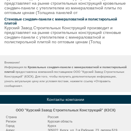
представляет на рынке строительных конструкций кровельные
сэндвич-панели с утеплителем из минераловатной плиты по
оптовым ценам (Толщина панелей от
Стеновые сэндвич-панели с минераловатной и полистирольной
плитой
Курский Завод Строительных Конструкций производит и
представляет на рынке строительных конструкций стеновые
сэндвич-панели с утеплителем с минераловатной и
полистирольной плитой по оптовым ценам (Толщ
Внимание!
Информация по
Кровельные сэндвич-панели с минераловатной и полистирольной
плитой
предоставлена компанией-поставщиком ООО "Курский Завод Строительных
Конструкций" (КЗСК). Для того, чтобы получить дополнительную информацию,
узнать актуальную цену или условия постаки, нажмите ссылку «
Отправить
сообщение
».
Контакты компании
ООО "Курский Завод Строительных Конструкций" (КЗСК)
Страна
Россия
Регион
Курская область
Город
Курск
Адрес
305022, Курск, ул. 2-я Рабочая, 23, литера Б19