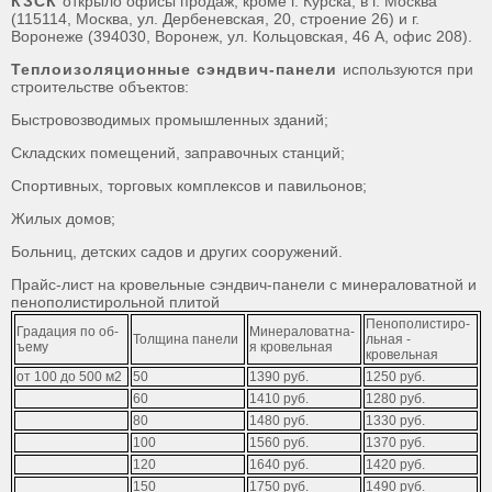
КЗСК
открыло офисы продаж, кроме г. Курска, в г. Москва
(115114, Москва, ул. Дербеневская, 20, строение 26) и г.
Воронеже (394030, Воронеж, ул. Кольцовская, 46 А, офис 208).
Теплоизоляционные сэндвич-панели
используются при
строительстве объектов:
Быстровозводимых промышленных зданий;
Складских помещений, заправочных станций;
Спортивных, торговых комплексов и павильонов;
Жилых домов;
Больниц, детских садов и других сооружений.
Прайс-лист на кровельные сэндвич-панели с минераловатной и
пенополистирольной плитой
П­е­н­о­п­о­л­и­с­т­и­р­о­
Г­­­р­­­а­­­д­­­а­­­ц­­­и­­­я­­­ ­­­п­­­о­­­ ­­­о­­­б­­­
М­и­н­е­р­а­л­о­в­а­т­н­а­
Т­­­о­­­л­­­щ­­­и­­­н­­­а­­­ ­­­п­­­а­­­н­­­е­­­л­­­и­­­
л­ь­н­а­я­ ­
ъ­­­е­­­м­­­у­­­
я­ кровельная
кровельная
о­­­т­­­ ­­­1­­­0­­­0­­­ ­­­д­­­о­­­ ­­­5­­­0­­­0­­­ ­­­м­­­2­­­
50
1­3­9­0­­­ ­­­р­­­у­­­б­­­.­­­
1­2­5­­­0­­­­­­­ ­­­­­­­р­­­­­­­у­­­­­­­б­­­­­­­.­­­­­­­
60
1­4­1­­­0­­­ ­­­р­­­у­­­б­­­.­­­
1­­­2­8­­­0­­­­­­­ ­­­­­­­р­­­­­­­у­­­­­­­б­­­­­­­.­­­­­­­
80
1­­­4­8­0­­­ ­­­р­­­у­­­б­­­.­­­
1­­­3­­­3­­­0­­­­­­­ ­­­­­­­р­­­­­­­у­­­­­­­б­­­­­­­.­­­­­­­
100
1­5­­­6­­­0­­­ ­­­р­­­у­­­б­­­.­­­
1­­­3­­­7­0­­­­­­­ ­­­­­­­р­­­­­­­у­­­­­­­б­­­­­­­.­­­­­­­
120
1­6­4­0­­­ ­­­р­­­у­­­б­­­.­­­
1­4­2­0­­­­­­­ ­­­­­­­р­­­­­­­у­­­­­­­б­­­­­­­.­­­­­­­
150
1­7­5­0­­­ ­­­р­­­у­­­б­­­.­­­
1­4­9­­­0­­­­­­­ ­­­­­­­р­­­­­­­у­­­­­­­б­­­­­­­.­­­­­­­