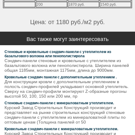
200
1­­­8­7­0­­­ ­­­р­­­у­­­б­­­.­­­
1­­­5­4­0­­­­­­­ ­­­­­­­р­­­­­­­у­­­­­­­б­­­­­­­.­­­­­­­
Цена: от 1180 руб./м2 руб.
Вас также могут заинтересовать
Стеновые и кровельные сэндвич-панели с утеплителем из
базальтового волокна или пенополистирола
Сэндвич-панели стеновые и кровельные с утеплителем из
базальтового волокна или пенополистирола. Ширина панелей
общая 1185мм, монтажная 1175мм, длина до 9000мм.
Кровельные сэндвич панели с дополнительным утеплением .
Для конструкции кровли с дополнительным утеплением в
полость сэндвич-профилей укладывают основной утеплитель.
Сверху на сэндвич-профили монтируют Z-образные прогоны
высотой 50, 100, 150 или 200 мм, пр
Стеновые сэндвич-панели с минераловатным утеплителем.
Курский Завод Строительных Конструкций производит и
представляет на рынке строительных конструкций стеновые
сэндвич-панели с утеплителем из минераловатной плиты по
оптовым ценам (Толщина панелей от 50
Кровельные сэндвич-панели с минераловатным утеплителем.
Курский Завод Строительных Конструкций производит и