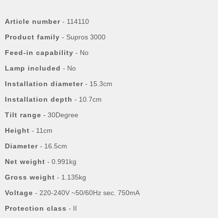
Article number
- 114110
Product family
- Supros 3000
Feed-in capability
- No
Lamp included
- No
Installation diameter
- 15.3cm
Installation depth
- 10.7cm
Tilt range
- 30Degree
Height
- 11cm
Diameter
- 16.5cm
Net weight
- 0.991kg
Gross weight
- 1.135kg
Voltage
- 220-240V ~50/60Hz sec. 750mA
Protection class
- II