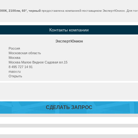
00К, 2100лм, 60°, черный
предоставлена компанией-поставщиком ЭкспертЮнион. Для того
Контакты компании
ЭкспертЮнион
Россия
Московская область
Москва
Москва Малое Видное Садовая вл.15
8 495 727 14 91
masv.ru
Открыть
СДЕЛАТЬ ЗАПРОС