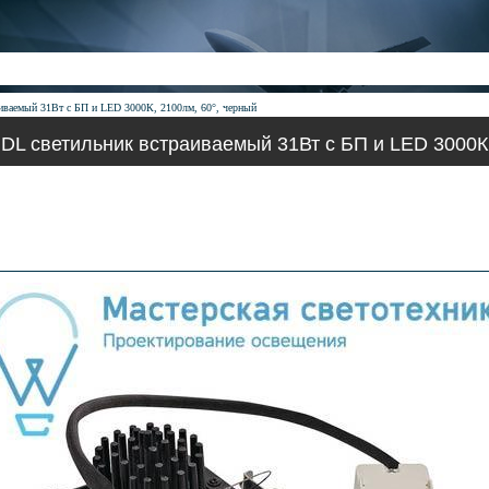
ваемый 31Вт с БП и LED 3000К, 2100лм, 60°, черный
L светильник встраиваемый 31Вт с БП и LED 3000К,