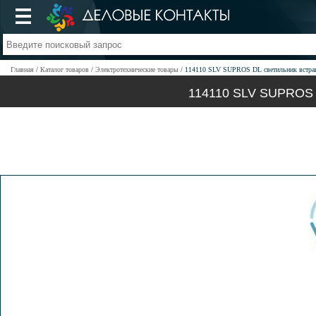
Главная
Каталог товаров
Электротехнические товары
114110 SLV SUPROS DL светильник встраи
114110 SLV SUPROS D