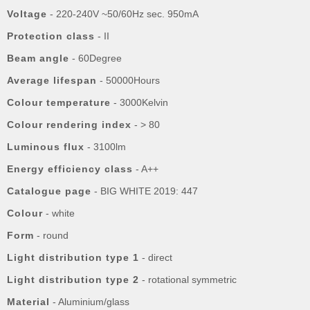
Voltage
- 220-240V ~50/60Hz sec. 950mA
Protection class
- II
Beam angle
- 60Degree
Average lifespan
- 50000Hours
Colour temperature
- 3000Kelvin
Colour rendering index
- > 80
Luminous flux
- 3100lm
Energy efficiency class
- A++
Catalogue page
- BIG WHITE 2019: 447
Colour
- white
Form
- round
Light distribution type 1
- direct
Light distribution type 2
- rotational symmetric
Material
- Aluminium/glass