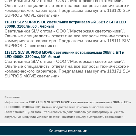
Светильники SLV оптом - ООО \"Мастерская светотехники\".
Опытные специалисты ответят на все вопросы технического и
коммерческого характера. Предлагаем вам купить 118120 SLV
SUPROS MOVE светильник
118111 SLV SUPROS DL светильник встраиваемый 36Вт с БП и LED
3000К, 3100лм, 60°, черный
Светильники SLV оптом - ООО \"Мастерская светотехники\".
Опытные специалисты ответят на все вопросы технического и
коммерческого характера. Предлагаем вам купить 118111 SLV
SUPROS DL светильник вс
118171 SLV SUPROS MOVE светильник встраиваемый 36Вт с БП и
LED 4000К, 3300лм, 60°, белый
Светильники SLV оптом - ООО \"Мастерская светотехники\".
Опытные специалисты ответят на все вопросы технического и
коммерческого характера. Предлагаем вам купить 118171 SLV
SUPROS MOVE светильник
Внимание!
Информация по
118121 SLV SUPROS MOVE светильник встраиваемый 36Вт с БП и
LED 3000К, 3100лм, 60°, белый
предоставлена компанией-поставщиком
ЭкспертЮнион. Для того, чтобы получить дополнительную информацию, узнать
актуальную цену или условия постаки, нажмите ссылку «
Отправить сообщение
».
Контакты компании