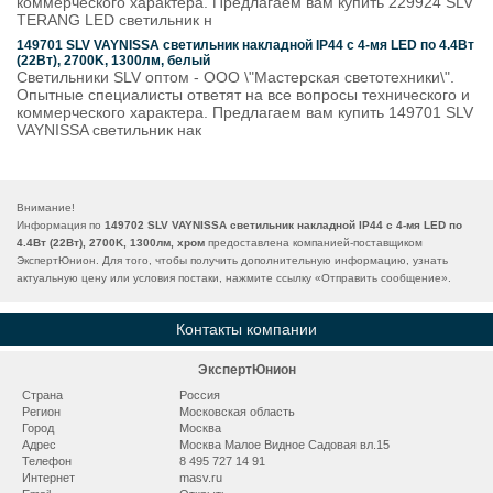
коммерческого характера. Предлагаем вам купить 229924 SLV
TERANG LED светильник н
149701 SLV VAYNISSA светильник накладной IP44 с 4-мя LED по 4.4Вт
(22Вт), 2700K, 1300лм, белый
Светильники SLV оптом - ООО \"Мастерская светотехники\".
Опытные специалисты ответят на все вопросы технического и
коммерческого характера. Предлагаем вам купить 149701 SLV
VAYNISSA светильник нак
Внимание!
Информация по
149702 SLV VAYNISSA светильник накладной IP44 с 4-мя LED по
4.4Вт (22Вт), 2700K, 1300лм, хром
предоставлена компанией-поставщиком
ЭкспертЮнион. Для того, чтобы получить дополнительную информацию, узнать
актуальную цену или условия постаки, нажмите ссылку «
Отправить сообщение
».
Контакты компании
ЭкспертЮнион
Страна
Россия
Регион
Московская область
Город
Москва
Адрес
Москва Малое Видное Садовая вл.15
Телефон
8 495 727 14 91
Интернет
masv.ru