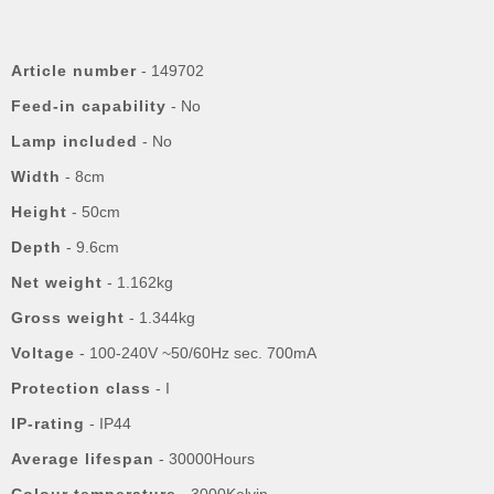
Article number
- 149702
Feed-in capability
- No
Lamp included
- No
Width
- 8cm
Height
- 50cm
Depth
- 9.6cm
Net weight
- 1.162kg
Gross weight
- 1.344kg
Voltage
- 100-240V ~50/60Hz sec. 700mA
Protection class
- I
IP-rating
- IP44
Average lifespan
- 30000Hours