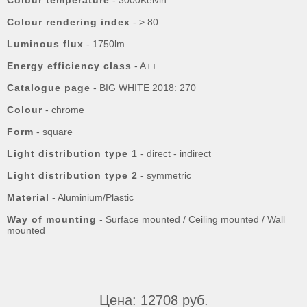
Colour temperature
- 3000Kelvin
Colour rendering index
- > 80
Luminous flux
- 1750lm
Energy efficiency class
- A++
Catalogue page
- BIG WHITE 2018: 270
Colour
- chrome
Form
- square
Light distribution type 1
- direct - indirect
Light distribution type 2
- symmetric
Material
- Aluminium/Plastic
Way of mounting
- Surface mounted / Ceiling mounted / Wall
mounted
Цена: 12708 руб.