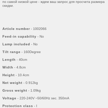
по самой низкой цене - ждем ваш запрос для просчета размера
скидки.
Article number
- 1002066
Feed-in capability
- No
Lamp included
- No
Tilt range
- 160Degree
Length
- 40cm
Width
- 4.8cm
Height
- 10.4cm
Net weight
- 0.912kg
Gross weight
- 1.09kg
Voltage
- 220-240V ~50/60Hz sec. 350mA
Protection class
- I