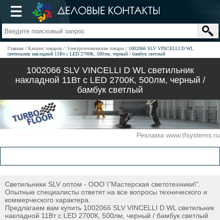
Главная
Каталог товаров
Электротехнические товары
1002066 SLV VINCELLI D WL
светильник накладной 11Вт с LED 2700К, 500лм, черный / бамбук светлый
1002066 SLV VINCELLI D WL светильник
накладной 11Вт с LED 2700К, 500лм, черный /
бамбук светлый
Реклама www.tfsystems.ru
Светильники SLV оптом - ООО \"Мастерская светотехники\".
Опытные специалисты ответят на все вопросы технического и
коммерческого характера.
Предлагаем вам купить 1002066 SLV VINCELLI D WL светильник
накладной 11Вт с LED 2700К, 500лм, черный / бамбук светлый