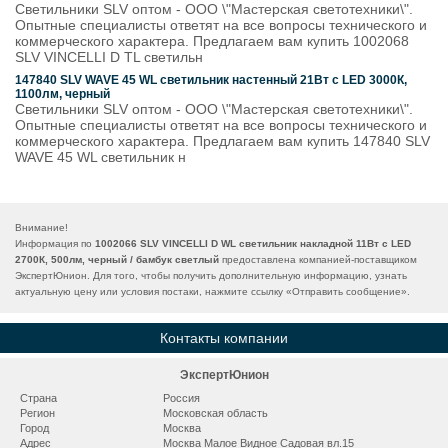
Светильники SLV оптом - ООО \"Мастерская светотехники\".
Опытные специалисты ответят на все вопросы технического и
коммерческого характера. Предлагаем вам купить 1002068
SLV VINCELLI D TL светильн
147840 SLV WAVE 45 WL светильник настенный 21Вт с LED 3000К,
1100лм, черный
Светильники SLV оптом - ООО \"Мастерская светотехники\".
Опытные специалисты ответят на все вопросы технического и
коммерческого характера. Предлагаем вам купить 147840 SLV
WAVE 45 WL светильник н
Внимание!
Информация по
1002066 SLV VINCELLI D WL светильник накладной 11Вт с LED
2700К, 500лм, черный / бамбук светлый
предоставлена компанией-поставщиком
ЭкспертЮнион. Для того, чтобы получить дополнительную информацию, узнать
актуальную цену или условия постаки, нажмите ссылку «
Отправить сообщение
».
Контакты компании
ЭкспертЮнион
Страна
Россия
Регион
Московская область
Город
Москва
Адрес
Москва Малое Видное Садовая вл.15