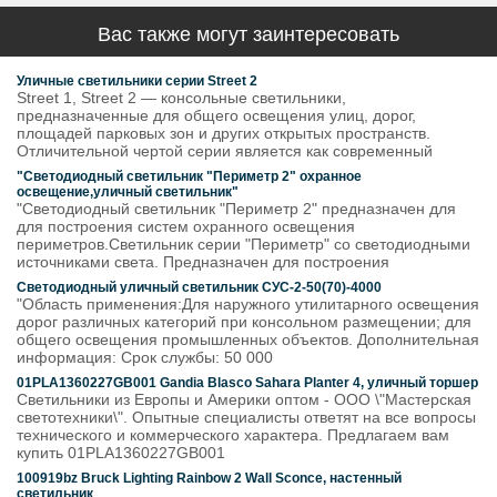
Вас также могут заинтересовать
Уличные светильники серии Street 2
Street 1, Street 2 — консольные светильники,
предназначенные для общего освещения улиц, дорог,
площадей парковых зон и других открытых пространств.
Отличительной чертой серии является как современный
"Светодиодный светильник "Периметр 2" охранное
освещение,уличный светильник"
"Светодиодный светильник "Периметр 2" предназначен для
для построения систем охранного освещения
периметров.Светильник серии "Периметр" со светодиодными
источниками света. Предназначен для построения
Светодиодный уличный светильник СУС-2-50(70)-4000
"Область применения:Для наружного утилитарного освещения
дорог различных категорий при консольном размещении; для
общего освещения промышленных объектов. Дополнительная
информация: Срок службы: 50 000
01PLA1360227GB001 Gandia Blasco Sahara Planter 4, уличный торшер
Светильники из Европы и Америки оптом - ООО \"Мастерская
светотехники\". Опытные специалисты ответят на все вопросы
технического и коммерческого характера. Предлагаем вам
купить 01PLA1360227GB001
100919bz Bruck Lighting Rainbow 2 Wall Sconce, настенный
светильник