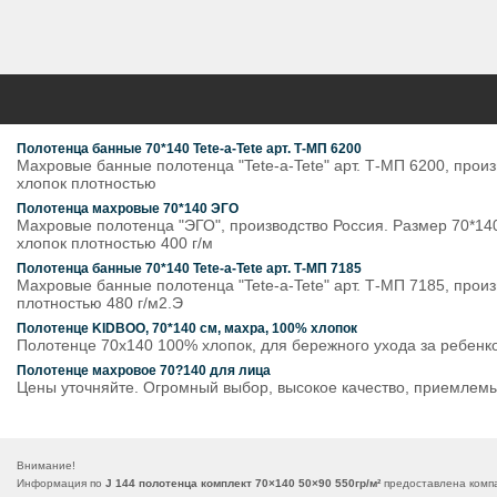
Полотенца банные 70*140 Tete-a-Tete арт. Т-МП 6200
Махровые банные полотенца "Tete-a-Tete" арт. Т-МП 6200, прои
хлопок плотностью
Полотенца махровые 70*140 ЭГО
Махровые полотенца "ЭГО", производство Россия. Размер 70*14
хлопок плотностью 400 г/м
Полотенца банные 70*140 Tete-a-Tete арт. Т-МП 7185
Махровые банные полотенца "Tete-a-Tete" арт. Т-МП 7185, прои
плотностью 480 г/м2.Э
Полотенце KIDBOO, 70*140 см, махра, 100% хлопок
Полотенце 70х140 100% хлопок, для бережного ухода за ребенк
Полотенце махровое 70?140 для лица
Цены уточняйте. Огромный выбор, высокое качество, приемлемы
Внимание!
Информация по
J 144 полотенца комплект 70×140 50×90 550гр/м²
предоставлена компа