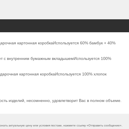
подарочная картонная коробкаИспользуется 60% бамбук + 40%
акет с внутренним бумажным вкладышемИспользуется 100%
 подарочная картонная коробкаИспользуется 100% хлопок
сть изделий, несомненно, удовлетворит Вас в полном объеме.
нать актуальную цену или условия постаки, нажмите ссылку «
Отправить сообщение
».