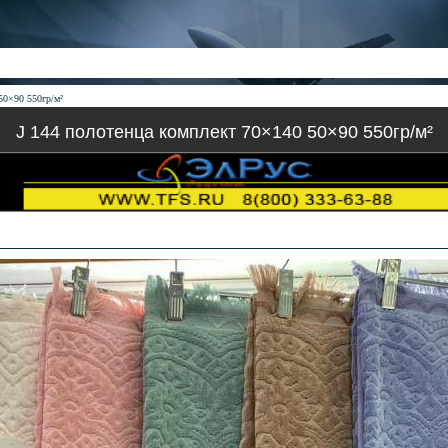
50×90 550гр/м²
J 144 полотенца комплект 70×140 50×90 550гр/м²