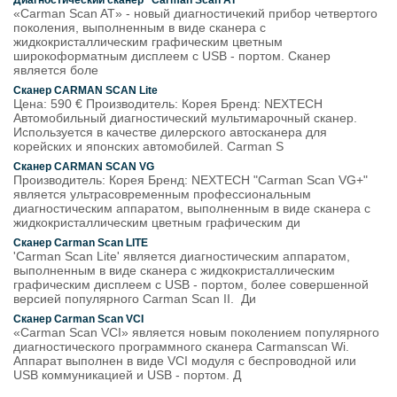
Диагностический сканер "Carman Scan AT"
«Carman Scan AT» - новый диагностичекий прибор четвертого
поколения, выполненным в виде сканера с
жидкокристаллическим графическим цветным
широкоформатным дисплеем с USB - портом. Сканер
является боле
Сканер CARMAN SCAN Lite
Цена: 590 € Производитель: Корея Бренд: NEXTECH
Автомобильный диагностический мультимарочный сканер.
Используется в качестве дилерского автосканера для
корейских и японских автомобилей. Carman S
Сканер CARMAN SCAN VG
Производитель: Корея Бренд: NEXTECH "Carman Scan VG+"
является ультрасовременным профессиональным
диагностическим аппаратом, выполненным в виде сканера с
жидкокристаллическим цветным графическим ди
Сканер Carman Scan LITE
'Carman Scan Lite' является диагностическим аппаратом,
выполненным в виде сканера с жидкокристаллическим
графическим дисплеем с USB - портом, более совершенной
версией популярного Carman Scan II. Ди
Сканер Carman Scan VCI
«Carman Scan VCI» является новым поколением популярного
диагностического программного сканера Carmanscan Wi.
Аппарат выполнен в виде VCI модуля с беспроводной или
USB коммуникацией и USB - портом. Д