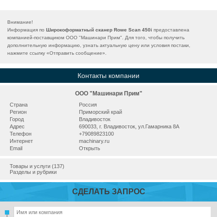
Внимание!
Информация по
Широкоформатный сканер Rowe Scan 450i
предоставлена
компанией-поставщиком ООО "Машинари Прим". Для того, чтобы получить
дополнительную информацию, узнать актуальную цену или условия постаки,
нажмите ссылку «
Отправить сообщение
».
Контакты компании
ООО "Машинари Прим"
Страна
Россия
Регион
Приморский край
Город
Владивосток
Адрес
690033, г. Владивосток, ул.Гамарника 8А
Телефон
+79089823100
Интернет
machinary.ru
Email
Открыть
Товары и услуги (137)
Разделы и рубрики
СДЕЛАТЬ ЗАПРОС