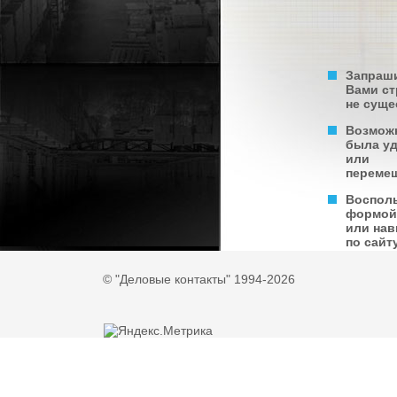
Запраш
Вами с
не суще
Возмож
была у
или
переме
Воспол
формой
или нав
по сайту
© "Деловые контакты" 1994-2026