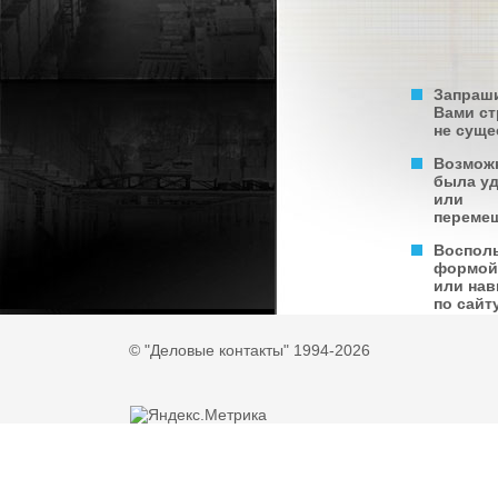
Запраш
Вами с
не суще
Возмож
была у
или
переме
Воспол
формой
или нав
по сайту
© "Деловые контакты" 1994-2026