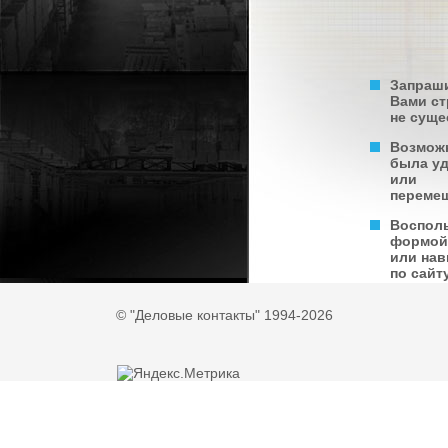
Запраш
Вами с
не суще
Возмож
была у
или
переме
Воспол
формой
или нав
по сайту
© "Деловые контакты" 1994-2026