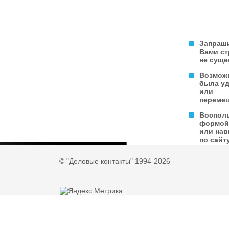
Запраш
Вами с
не суще
Возмож
была у
или
переме
Воспол
формой
или нав
по сайту
© "Деловые контакты" 1994-2026