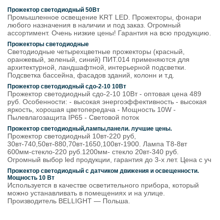
Прожектор светодиодный 50Вт
Промышленное освещение KRT LED. Прожекторы, фонари
любого назначения в наличии и под заказ. Огромный
ассортимент. Очень низкие цены! Гарантия на всю продукцию.
Прожекторы светодиодные
Светодиодные четырехцветные прожекторы (красный,
оранжевый, зеленый, синий) ПИТ.014 применяются для
архитектурной, ландшафтной, интерьерной подсветки.
Подсветка бассейна, фасадов зданий, колонн и т.д.
Прожектор светодиодный сдо-2-10 10Вт
Прожектор светодиодный сдо-2-10 10Вт - оптовая цена 489
руб. Особенности: - высокая энергоэффективность - высокая
яркость, хорошая цветопередача - Мощность 10W -
Пылевлагозащита IP65 - Световой поток
Прожектор светодиодный,лампы,панели. лучшие цены.
Прожектор светодиодный 10вт-220 руб,
30вт-740,50вт-880,70вт-1650,100вт-1900. Лампа Т8-8вт
600мм-стекло-220 руб.1200мм- стекло 20вт-340 руб.
Огромный выбор led продукции, гарантия до 3-х лет. Цена с уч
Прожектор светодиодный с датчиком движения и освещенности.
Мощность 10 Вт
Используется в качестве осветительного прибора, который
можно устанавливать в помещениях и на улице.
Производитель BELLIGHT — Польша.