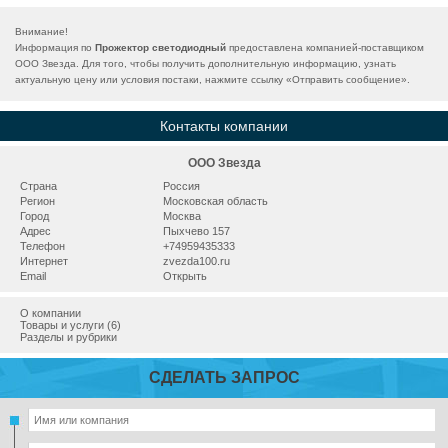
Внимание!
Информация по
Прожектор светодиодный
предоставлена компанией-поставщиком
ООО Звезда. Для того, чтобы получить дополнительную информацию, узнать
актуальную цену или условия постаки, нажмите ссылку «
Отправить сообщение
».
Контакты компании
ООО Звезда
Страна
Россия
Регион
Московская область
Город
Москва
Адрес
Пыхчево 157
Телефон
+74959435333
Интернет
zvezda100.ru
Email
Открыть
О компании
Товары и услуги (6)
Разделы и рубрики
СДЕЛАТЬ ЗАПРОС