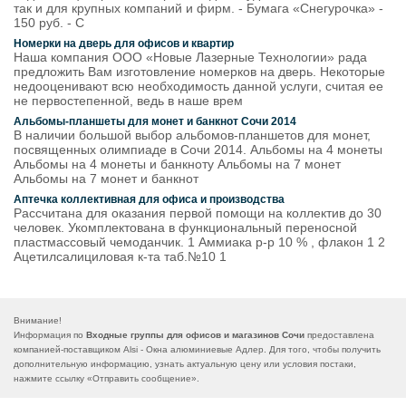
так и для крупных компаний и фирм. - Бумага «Снегурочка» -
150 руб. - С
Номерки на дверь для офисов и квартир
Наша компания ООО «Новые Лазерные Технологии» рада
предложить Вам изготовление номерков на дверь. Некоторые
недооценивают всю необходимость данной услуги, считая ее
не первостепенной, ведь в наше врем
Альбомы-планшеты для монет и банкнот Сочи 2014
В наличии большой выбор альбомов-планшетов для монет,
посвященных олимпиаде в Сочи 2014. Альбомы на 4 монеты
Альбомы на 4 монеты и банкноту Альбомы на 7 монет
Альбомы на 7 монет и банкнот
Аптечка коллективная для офиса и производства
Рассчитана для оказания первой помощи на коллектив до 30
человек. Укомплектована в функциональный переносной
пластмассовый чемоданчик. 1 Аммиака р-р 10 % , флакон 1 2
Ацетилсалициловая к-та таб.№10 1
Внимание!
Информация по
Входные группы для офисов и магазинов Сочи
предоставлена
компанией-поставщиком Alsi - Окна алюминиевые Адлер. Для того, чтобы получить
дополнительную информацию, узнать актуальную цену или условия постаки,
нажмите ссылку «
Отправить сообщение
».