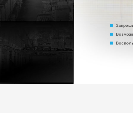
Запраши
Возможн
Восполь