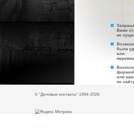
Запраш
Вами с
не суще
Возмож
была у
или
переме
Воспол
формой
или нав
по сайту
© "Деловые контакты" 1994-2026