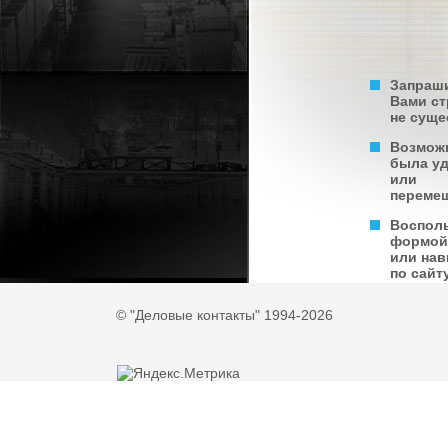
Запраш
Вами с
не суще
Возмож
была у
или
переме
Воспол
формой
или нав
по сайту
© "Деловые контакты" 1994-2026