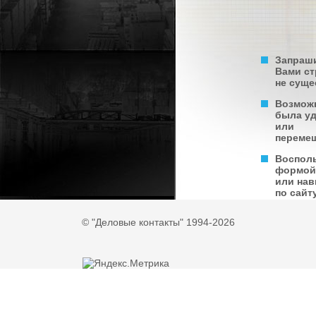
Запраш
Вами с
не суще
Возмож
была у
или
переме
Воспол
формой
или нав
по сайту
© "Деловые контакты" 1994-2026