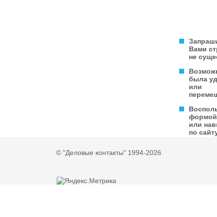
Запраш
Вами с
не суще
Возмож
была у
или
переме
Воспол
формой
или нав
по сайту
© "Деловые контакты" 1994-2026