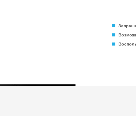
Запраши
Возможн
Восполь