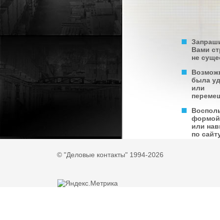
Запраш
Вами с
не суще
Возмож
была у
или
переме
Воспол
формой
или нав
по сайту
© "Деловые контакты" 1994-2026