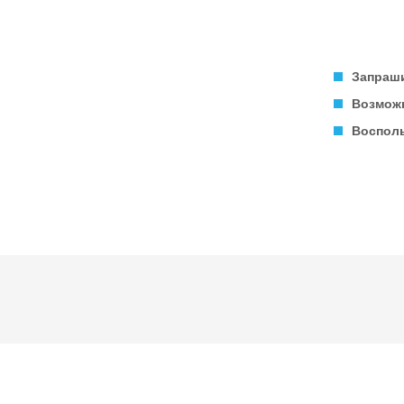
Запраши
Возможн
Восполь