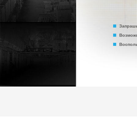
Запраши
Возможн
Восполь