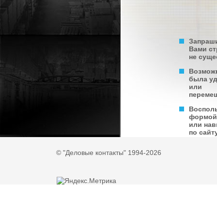
Запраш
Вами с
не суще
Возмож
была у
или
переме
Воспол
формой
или нав
по сайту
© "Деловые контакты" 1994-2026