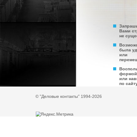
Запраш
Вами с
не суще
Возмож
была у
или
переме
Воспол
формой
или нав
по сайту
© "Деловые контакты" 1994-2026