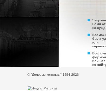
Запраш
Вами с
не суще
Возмож
была у
или
переме
Воспол
формой
или нав
по сайту
© "Деловые контакты" 1994-2026