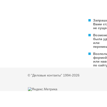
Запраш
Вами с
не суще
Возмож
была у
или
переме
Воспол
формой
или нав
по сайту
© "Деловые контакты" 1994-2026