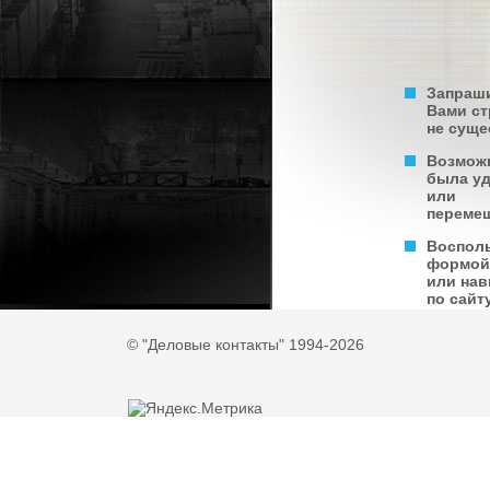
Запраш
Вами с
не суще
Возмож
была у
или
переме
Воспол
формой
или нав
по сайту
© "Деловые контакты" 1994-2026