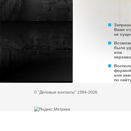
Запраш
Вами с
не суще
Возмож
была у
или
переме
Воспол
формой
или нав
по сайту
© "Деловые контакты" 1994-2026