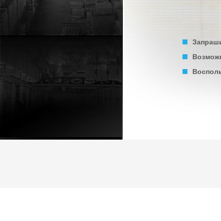
Запраши
Возможн
Восполь