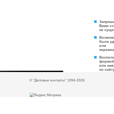
Запраш
Вами с
не суще
Возмож
была у
или
переме
Воспол
формой
или нав
по сайту
© "Деловые контакты" 1994-2026