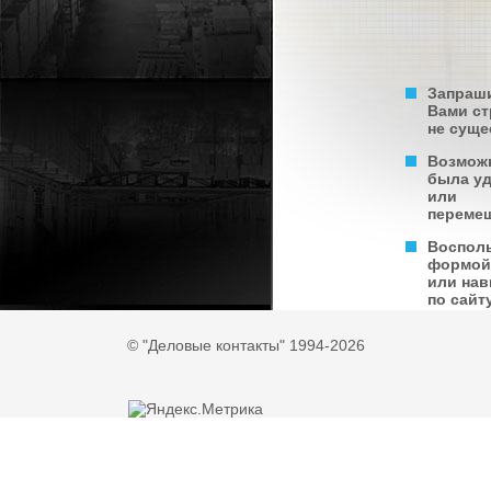
Запраш
Вами с
не суще
Возмож
была у
или
переме
Воспол
формой
или нав
по сайту
© "Деловые контакты" 1994-2026