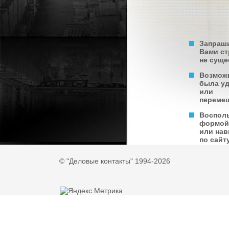
Запраш
Вами с
не суще
Возмож
была у
или
переме
Воспол
формой
или нав
по сайту
© "Деловые контакты" 1994-2026