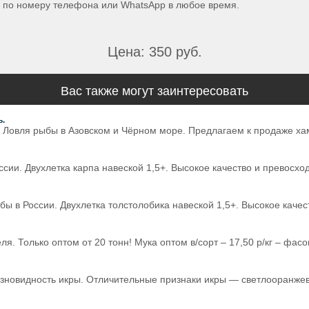
е по номеру телефона или WhatsApp в любое время.
Цена: 350 руб.
Вас также могут заинтересовать
ь.
 Ловля рыбы в Азовском и Чёрном море. Предлагаем к продаже хамс
сии. Двухлетка карпа навеской 1,5+. Высокое качество и превосх
ы в России. Двухлетка толстолобика навеской 1,5+. Высокое каче
олько оптом от 20 тонн! Мука оптом в/сорт – 17,50 р/кг – фасовка 50
зновидность икры. Отличительные признаки икры — светлооранжев