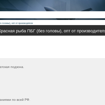
з головы), опт от производителя
Красная рыба ПБГ (без головы), опт от производител
тская подзона.
паниями по всей РФ.