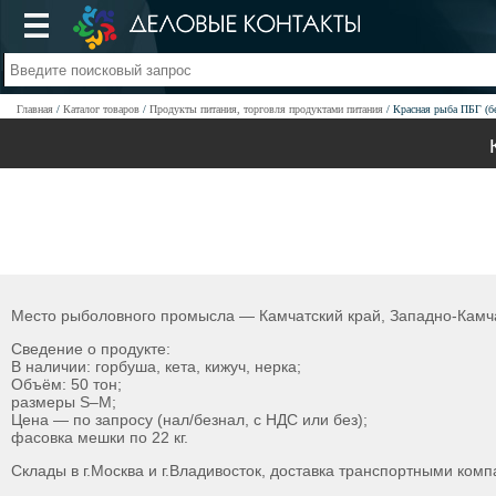
Главная
Каталог товаров
Продукты питания, торговля продуктами питания
Красная рыба ПБГ (бе
Место рыболовного промысла — Камчатский край, Западно-Камча
Сведение о продукте:
В наличии: горбуша, кета, кижуч, нерка;
Объём: 50 тон;
размеры S–M;
Цена — по запросу (нал/безнал, с НДС или без);
фасовка мешки по 22 кг.
Склады в г.Москва и г.Владивосток, доставка транспортными ком